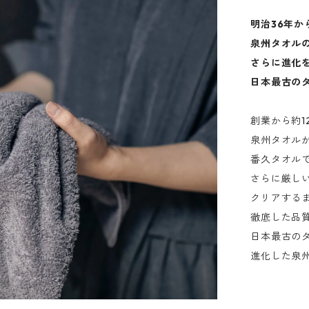
明治36年か
泉州タオル
さらに進化
日本最古の
創業から約1
泉州タオル
番久タオル
さらに厳し
クリアする
徹底した品
日本最古の
進化した泉