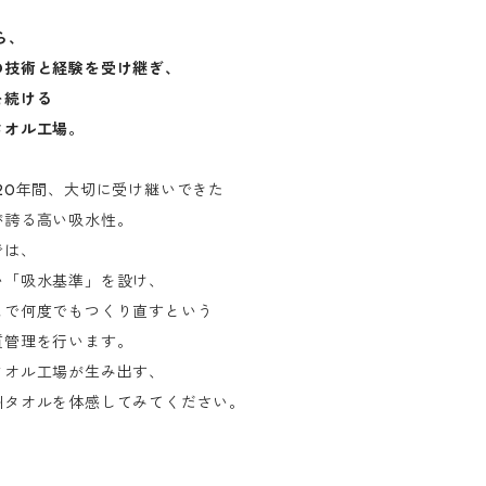
ら、
の技術と経験を受け継ぎ、
を続ける
タオル工場。
20年間、大切に受け継いできた
が誇る高い吸水性。
では、
い「吸水基準」を設け、
まで何度でもつくり直すという
質管理を行います。
タオル工場が生み出す、
州タオルを体感してみてください。